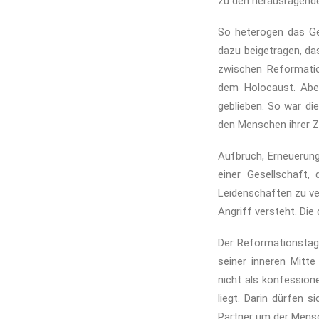
zu den herausragende
So heterogen das Ge
dazu beigetragen, das
zwischen Reformatio
dem Holocaust. Aber
geblieben. So war di
den Menschen ihrer Ze
Aufbruch, Erneuerung
einer Gesellschaft,
Leidenschaften zu ver
Angriff versteht. Die
Der Reformationstag 
seiner inneren Mitt
nicht als konfession
liegt. Darin dürfen 
Partner um der Mensc