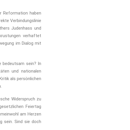
er Reformation haben
rekte Verbindungslinie
uthers Judenhass und
krustungen verhaftet
ewegung im Dialog mit
je bedeutsam sein? In
täten und nationalen
ritik als persönlichen
.
tische Widerspruch zu
esetzlichen Feiertag
 Gemeinwohl am Herzen
g sein. Sind sie doch