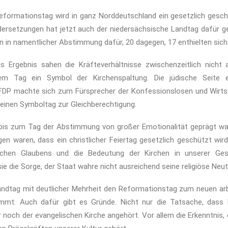
eformationstag wird in ganz Norddeutschland ein gesetzlich gesch
dersetzungen hat jetzt auch der niedersächsische Landtag dafür 
n in namentlicher Abstimmung dafür, 20 dagegen, 17 enthielten sich
s Ergebnis sahen die Kräfteverhältnisse zwischenzeitlich nicht a
dem Tag ein Symbol der Kirchenspaltung. Die jüdische Seite e
 FDP machte sich zum Fürsprecher der Konfessionslosen und Wirts
 einen Symboltag zur Gleichberechtigung.
e bis zum Tag der Abstimmung von großer Emotionalität geprägt wa
egen waren, dass ein christlicher Feiertag gesetzlich geschützt wi
ichen Glaubens und die Bedeutung der Kirchen in unserer Ges
 die Sorge, der Staat wahre nicht ausreichend seine religiöse Neutr
andtag mit deutlicher Mehrheit den Reformationstag zum neuen arbe
mmt. Auch dafür gibt es Gründe. Nicht nur die Tatsache, dass 
noch der evangelischen Kirche angehört. Vor allem die Erkenntnis,