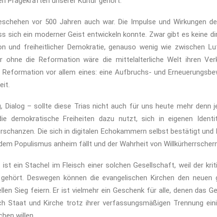
n Prägekräften unserer Kultur gehört.
schehen vor 500 Jahren auch war. Die Impulse und Wirkungen d
s sich ein moderner Geist entwickeln konnte. Zwar gibt es keine di
n und freiheitlicher Demokratie, genauso wenig wie zwischen L
 ohne die Reformation wäre die mittelalterliche Welt ihren Ver
e Reformation vor allem eines: eine Aufbruchs- und Erneuerungsb
it.
, Dialog – sollte diese Trias nicht auch für uns heute mehr denn 
 die demokratische Freiheiten dazu nutzt, sich in eigenen Identi
schanzen. Die sich in digitalen Echokammern selbst bestätigt und K
 dem Populismus anheim fällt und der Wahrheit von Willkürherrschern
ist ein Stachel im Fleisch einer solchen Gesellschaft, weil der kri
e gehört. Deswegen können die evangelischen Kirchen den neuen g
ellen Sieg feiern. Er ist vielmehr ein Geschenk für alle, denen das
sich Staat und Kirche trotz ihrer verfassungsmäßigen Trennung eini
hen willen.